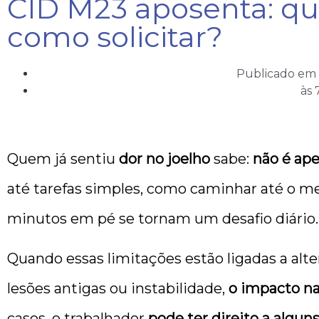
CID M23 aposenta: qua
como solicitar?
Publicado em
às
Quem já sentiu
dor no joelho
sabe:
não é ap
até tarefas simples, como caminhar até o me
minutos em pé se tornam um desafio diário.
Quando essas limitações estão ligadas a alte
lesões antigas ou instabilidade,
o impacto na
casos, o trabalhador
pode ter direito a algun