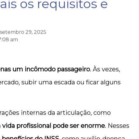
is os requisitos e
setembro 29, 2025
7:08 am
enas um incômodo passageiro
. Às vezes,
rcado, subir uma escada ou ficar alguns
rações internas da articulação, como
 vida profissional pode ser enorme
. Nesses
s benefícios do INSS
, como auxílio-doença,