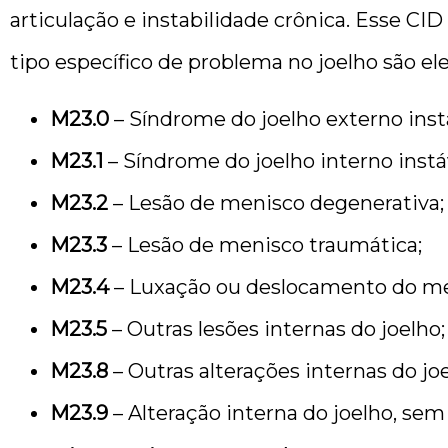
articulação e instabilidade crônica. Esse C
tipo específico de problema no joelho são ele
M23.0
– Síndrome do joelho externo inst
M23.1
– Síndrome do joelho interno instá
M23.2
– Lesão de menisco degenerativa;
M23.3
– Lesão de menisco traumática;
M23.4
– Luxação ou deslocamento do me
M23.5
– Outras lesões internas do joelho;
M23.8
– Outras alterações internas do joe
M23.9
– Alteração interna do joelho, sem