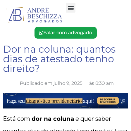
O Escritório
Falar com advogado
Dor na coluna: quantos
dias de atestado tenho
direito?
Publicado em
julho 9, 2025
às
8:30 am
Está com
dor na coluna
e quer saber
quantos dias de atestado tem direito? Essa