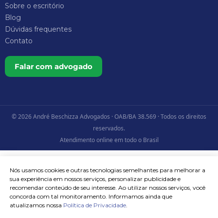
Sobre o escritório
Blog
Dúvidas frequentes
Contato
Falar com advogado
© 2026 André Beschizza Advogados · OAB/BA 38.569 · Todos os direitos
reservados.
Atendimento online em todo o Brasil
Nós usamos cookies e outras tecnologias semelhantes para melhorar a
sua experiência em nossos serviços, personalizar publicidade e
recomendar conteúdo de seu interesse. Ao utilizar nossos serviços, você
concorda com tal monitoramento. Informamos ainda que
atualizamos nossa
Política de Privacidade
.