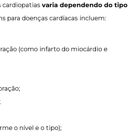
s cardiopatias
varia dependendo do tipo
s para doenças cardíacas incluem:
ação (como infarto do miocárdio e
oração;
;
me o nível e o tipo);