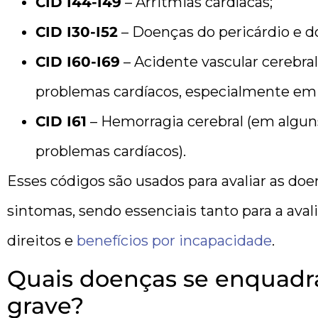
CID I44-I49
– Arritmias cardíacas;
CID I30-I52
– Doenças do pericárdio e d
CID I60-I69
– Acidente vascular cerebral
problemas cardíacos, especialmente em 
CID I61
– Hemorragia cerebral (em alguns
problemas cardíacos).
Esses códigos são usados ​​para avaliar as do
sintomas, sendo essenciais tanto para a ava
direitos e
benefícios por incapacidade
.
Quais doenças se enquadr
grave?