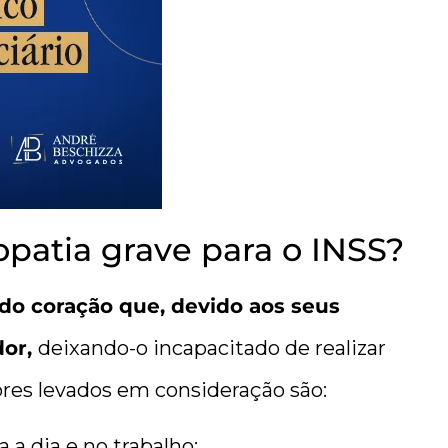
patia grave para o INSS?
do coração que, devido aos seus
dor,
deixando-o incapacitado de realizar
res levados em consideração são:
a a dia e no trabalho;