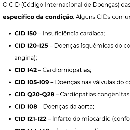
O CID (Código Internacional de Doenças) da
específico da condição
. Alguns CIDs comun
CID I50
– Insuficiência cardíaca;
CID I20-I25
– Doenças isquêmicas do cor
angina);
CID I42
– Cardiomiopatias;
CID I05-I09
– Doenças nas válvulas do c
CID Q20-Q28
– Cardiopatias congênitas
CID I08
– Doenças da aorta;
CID I21-I22
– Infarto do miocárdio (confor